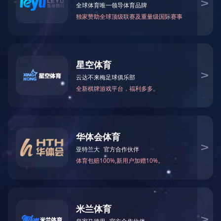
新闻动态
产品动态
Jinshibao News
大变局下，中国砂石产业何去何从？2019中国砂石
赣州市金石宝矿山机械有限公司信息化综合项目（
江西金石宝矿山机械制造有限公司信息化综合项